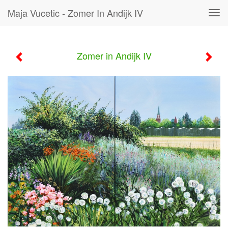
Maja Vucetic - Zomer In Andijk IV
Tog
navi
Zomer in Andijk IV