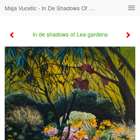
Maja Vucetic - In De Shadows Of Lea Gardens
Tog
navi
In de shadows of Lea gardens