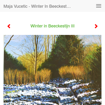
Maja Vucetic - Winter In Beeckestijn III
Tog
navi
Winter in Beeckestijn III